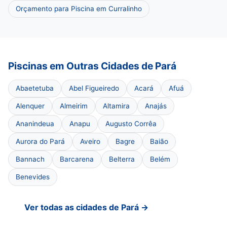
Orçamento para Piscina em Curralinho
Piscinas em Outras Cidades de Pará
Abaetetuba
Abel Figueiredo
Acará
Afuá
Alenquer
Almeirim
Altamira
Anajás
Ananindeua
Anapu
Augusto Corrêa
Aurora do Pará
Aveiro
Bagre
Baião
Bannach
Barcarena
Belterra
Belém
Benevides
Ver todas as cidades de Pará →