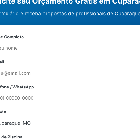
icite seu Orçamento Grátis em Cupar
rmulário e receba propostas de profissionais de Cuparaque
e Completo
il
efone / WhatsApp
ade
 de Piscina