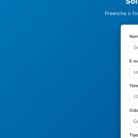
Sol
Preencha o fo
Nom
E-ma
Tel
Cid
Tipo