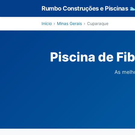
Rumbo Construções e Piscinas

Início
›
Minas Gerais
›
Cuparaque
Piscina de Fi
As melho