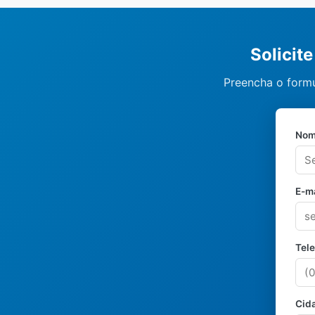
Solicit
Preencha o formu
Nom
E-ma
Tel
Cid