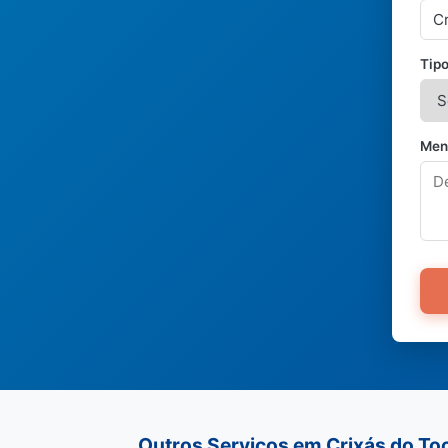
Tipo
Men
Outros Serviços em Crixás do To