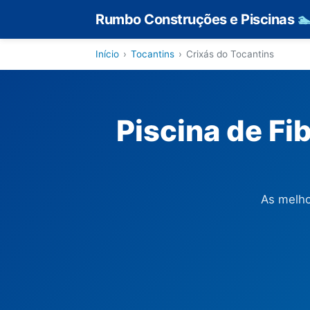
Rumbo Construções e Piscinas

Início
›
Tocantins
›
Crixás do Tocantins
Piscina de Fi
As melho