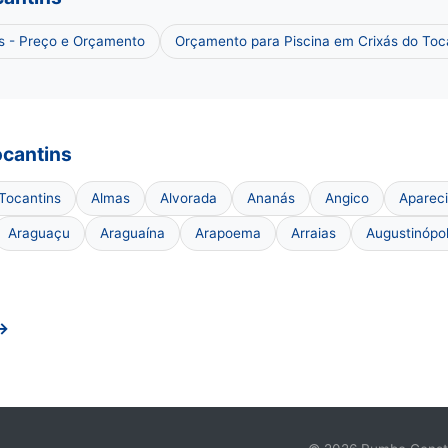
ns - Preço e Orçamento
Orçamento para Piscina em Crixás do Toc
ocantins
 Tocantins
Almas
Alvorada
Ananás
Angico
Apareci
Araguaçu
Araguaína
Arapoema
Arraias
Augustinópol
 →