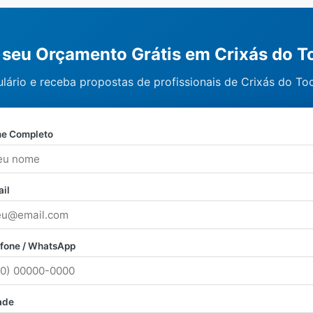
e seu Orçamento Grátis em Crixás do T
lário e receba propostas de profissionais de Crixás do Toc
e Completo
il
efone / WhatsApp
ade