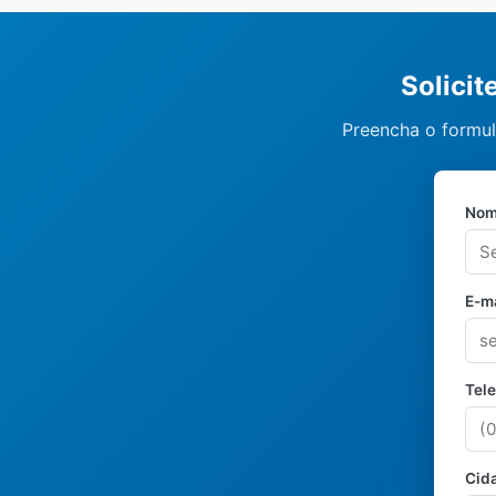
Solici
Preencha o formul
Nom
E-ma
Tel
Cid