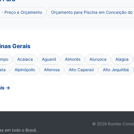
á - Preço e Orçamento
Orçamento para Piscina em Conceição do
inas Gerais
ampo
Acaiaca
Aguanil
Aimorés
Aiuruoca
Alagoa
ata
Alpinópolis
Alterosa
Alto Caparaó
Alto Jequitibá
ais →
© 2026 Rumbo Constru
s em todo o Brasil.