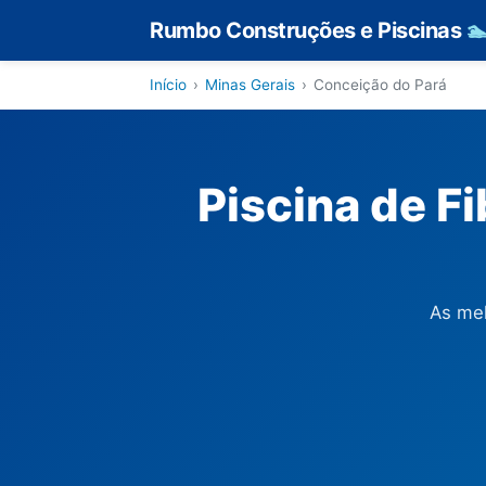
Rumbo Construções e Piscinas

Início
›
Minas Gerais
›
Conceição do Pará
Piscina de F
As mel