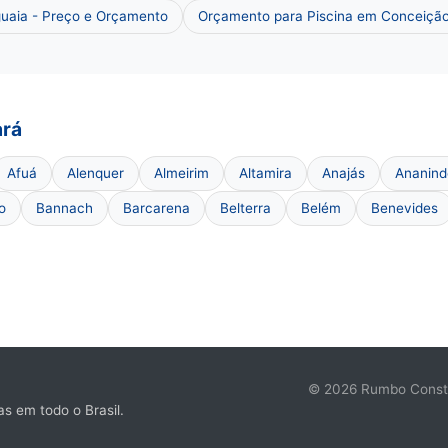
uaia - Preço e Orçamento
Orçamento para Piscina em Conceição
ará
Afuá
Alenquer
Almeirim
Altamira
Anajás
Ananin
o
Bannach
Barcarena
Belterra
Belém
Benevides
© 2026 Rumbo Constru
s em todo o Brasil.