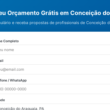
seu Orçamento Grátis em Conceição d
ulário e receba propostas de profissionais de Conceição d
e Completo
il
efone / WhatsApp
ade