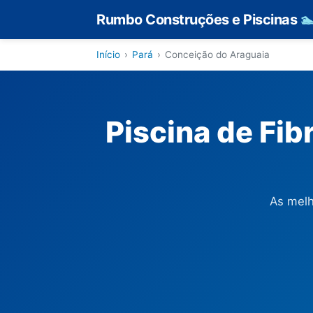
Rumbo Construções e Piscinas

Início
›
Pará
›
Conceição do Araguaia
Piscina de Fi
As melh