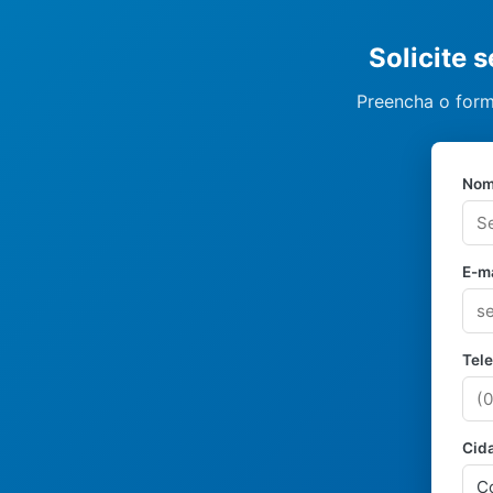
Solicite 
Preencha o form
Nom
E-ma
Tel
Cid