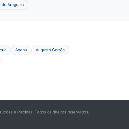
 do Araguaia
deua
Anapu
Augusto Corrêa
ções e Piscinas. Todos os direitos reservados.