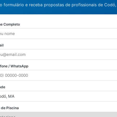
o formulário e receba propostas de profissionais de Codó
e Completo
il
efone / WhatsApp
ade
 de Piscina