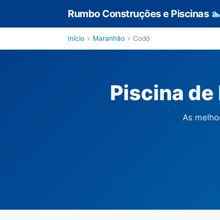
Rumbo Construções e Piscinas

Início
›
Maranhão
›
Codó
Piscina de
As melho