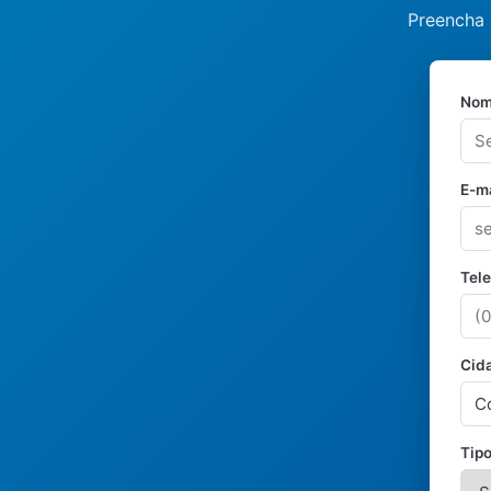
Preencha 
Nom
E-ma
Tel
Cid
Tipo