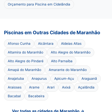
Orçamento para Piscina em Cidelândia
Piscinas em Outras Cidades de Maranhão
Afonso Cunha
Alcântara
Aldeias Altas
Altamira do Maranhão
Alto Alegre do Maranhão
Alto Alegre do Pindaré
Alto Parnaíba
Amapá do Maranhão
Amarante do Maranhão
Anajatuba
Anapurus
Apicum-Açu
Araguanã
Araioses
Arame
Arari
Axixá
Açailândia
Bacabal
Bacabeira
Ver todas as cidades de Maranhão →