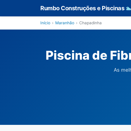
Rumbo Construções e Piscinas

Início
›
Maranhão
›
Chapadinha
Piscina de Fi
As mel