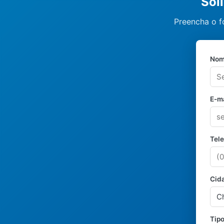
Sol
Preencha o f
Nom
E-ma
Tel
Cid
Tipo