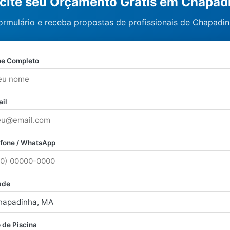
icite seu Orçamento Grátis em Chapad
ormulário e receba propostas de profissionais de Chapadi
e Completo
il
efone / WhatsApp
ade
 de Piscina