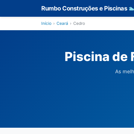
Rumbo Construções e Piscinas

Início
›
Ceará
›
Cedro
Piscina de
As melh