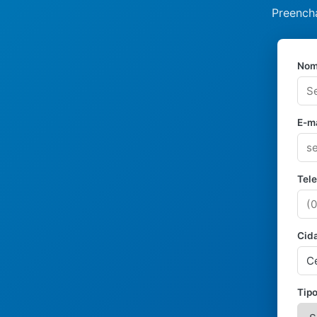
Preencha
Nom
E-ma
Tel
Cid
Tipo