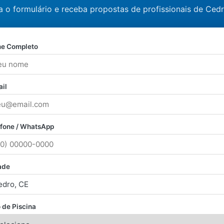
 o formulário e receba propostas de profissionais de Ced
e Completo
il
efone / WhatsApp
ade
 de Piscina