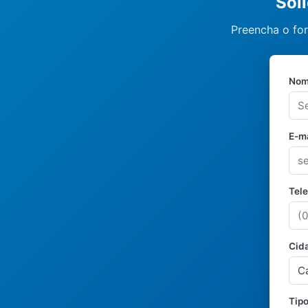
Sol
Preencha o for
Nom
E-ma
Tel
Cid
Tipo