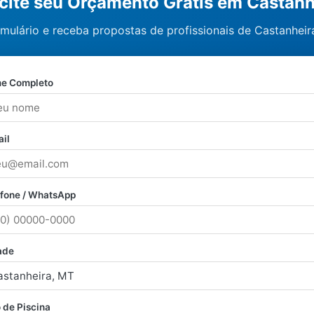
icite seu Orçamento Grátis em Castanh
mulário e receba propostas de profissionais de Castanhei
e Completo
il
efone / WhatsApp
ade
 de Piscina