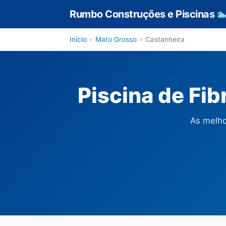
Rumbo Construções e Piscinas

Início
›
Mato Grosso
›
Castanheira
Piscina de Fi
As melho