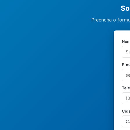
So
Preencha o formu
Nom
E-ma
Tel
Cid