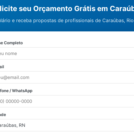
licite seu Orçamento Grátis em Caraú
lário e receba propostas de profissionais de Caraúbas, Ri
e Completo
il
efone / WhatsApp
ade