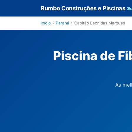
Rumbo Construções e Piscinas

Início
›
Paraná
›
Capitão Leônidas Marques
Piscina de F
As mel