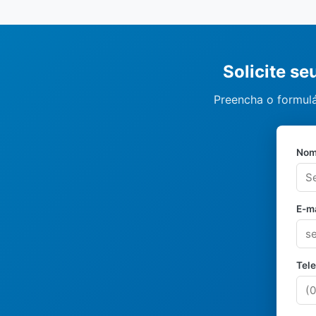
Solicite s
Preencha o formulá
Nom
E-ma
Tel