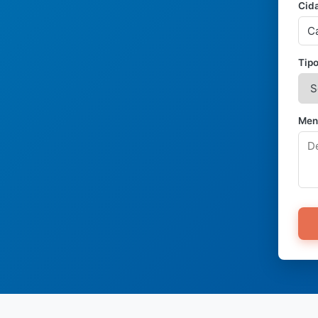
Cid
Tipo
Men