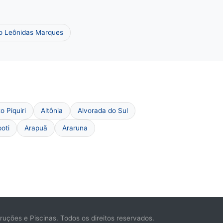
o Leônidas Marques
to Piquiri
Altônia
Alvorada do Sul
oti
Arapuã
Araruna
ções e Piscinas. Todos os direitos reservados.