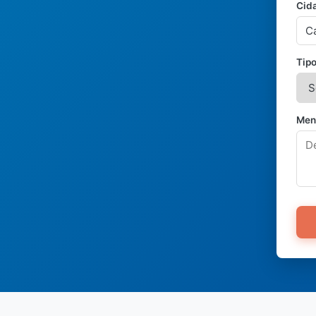
Cid
Tipo
Men