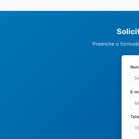
Solic
Preencha o formulá
Nom
E-ma
Tel