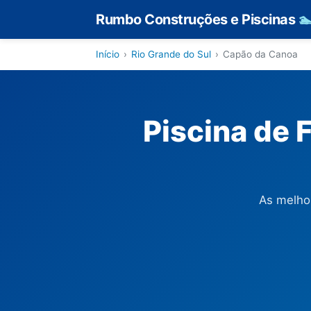
Rumbo Construções e Piscinas

Início
›
Rio Grande do Sul
›
Capão da Canoa
Piscina de 
As melho