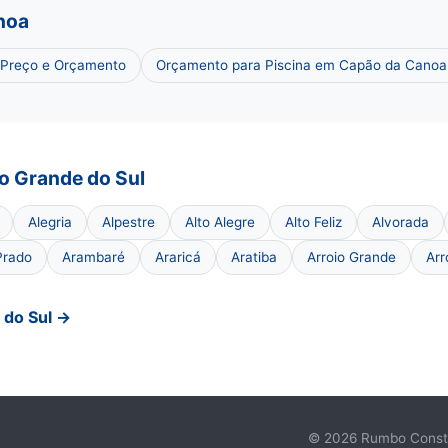
noa
 Preço e Orçamento
Orçamento para Piscina em Capão da Canoa
o Grande do Sul
Alegria
Alpestre
Alto Alegre
Alto Feliz
Alvorada
Prado
Arambaré
Araricá
Aratiba
Arroio Grande
Arr
 do Sul →
© 2026 Rumbo Constru