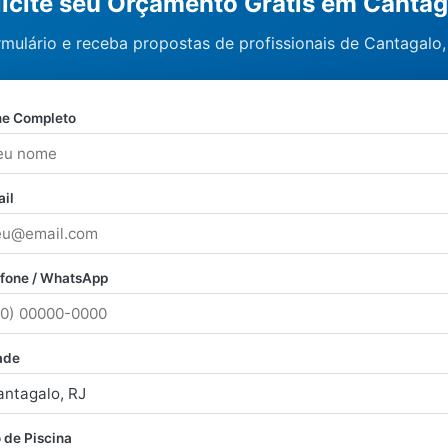
licite seu Orçamento Grátis em Cantag
mulário e receba propostas de profissionais de Cantagalo,
e Completo
il
efone / WhatsApp
ade
 de Piscina