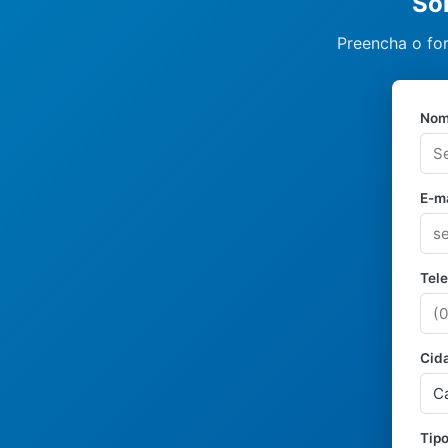
So
Preencha o for
Nom
E-ma
Tel
Cid
Tipo