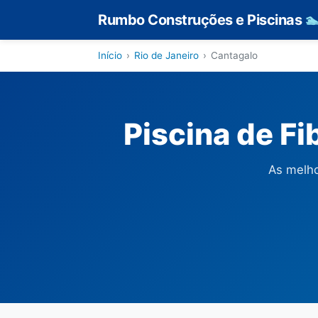
Rumbo Construções e Piscinas

Início
›
Rio de Janeiro
›
Cantagalo
Piscina de F
As melho