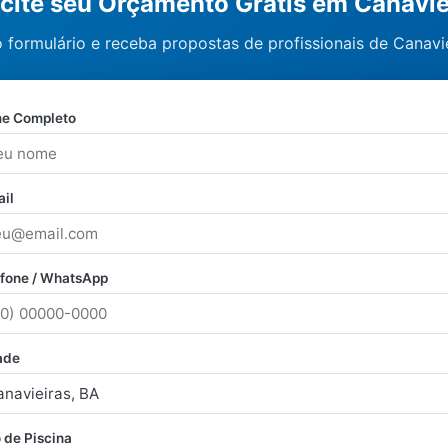
icite seu Orçamento Grátis em Canavie
 formulário e receba propostas de profissionais de Canavie
e Completo
il
efone / WhatsApp
ade
 de Piscina