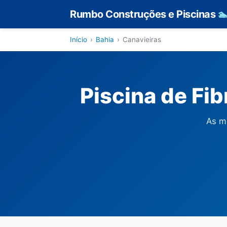
Rumbo Construções e Piscinas

Início
›
Bahia
›
Canavieiras
Piscina de Fi
As m