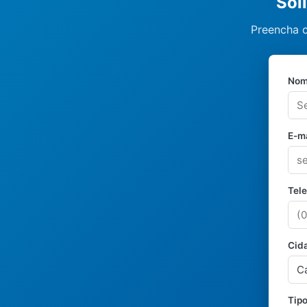
Sol
Preencha o
Nom
E-ma
Tel
Cid
Tipo