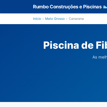
Rumbo Construções e Piscinas

Início
›
Mato Grosso
›
Canarana
Piscina de F
As melh