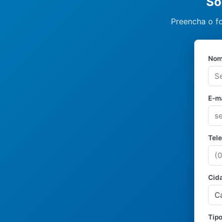
So
Preencha o f
Nom
E-ma
Tel
Cid
Tipo