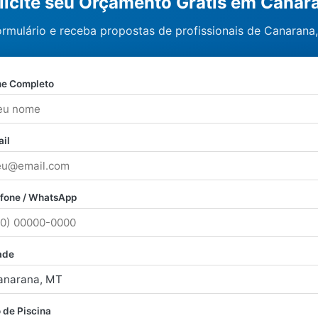
licite seu Orçamento Grátis em Canar
ormulário e receba propostas de profissionais de Canarana
e Completo
il
efone / WhatsApp
ade
 de Piscina