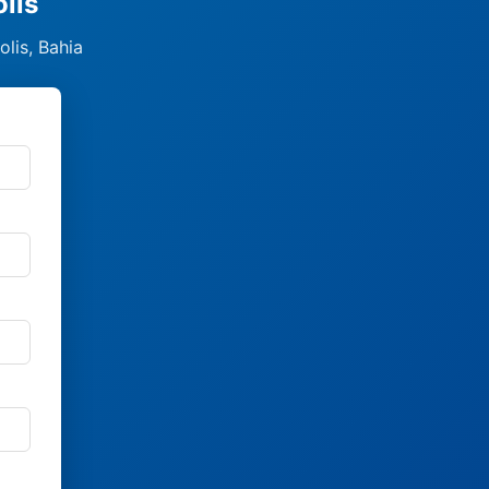
lis
lis, Bahia