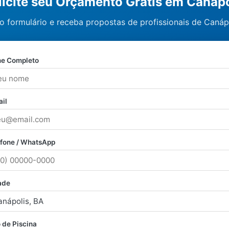
licite seu Orçamento Grátis em Canápo
o formulário e receba propostas de profissionais de Canápo
e Completo
il
efone / WhatsApp
ade
 de Piscina