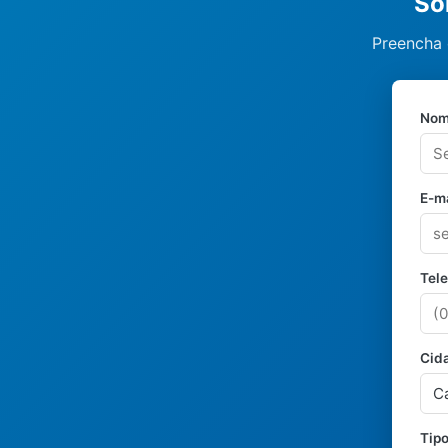
So
Preencha 
Nom
E-ma
Tel
Cid
Tipo