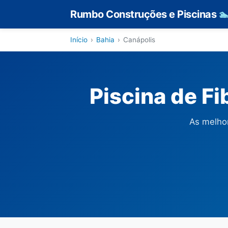
Rumbo Construções e Piscinas

Início
›
Bahia
›
Canápolis
Piscina de F
As melhor