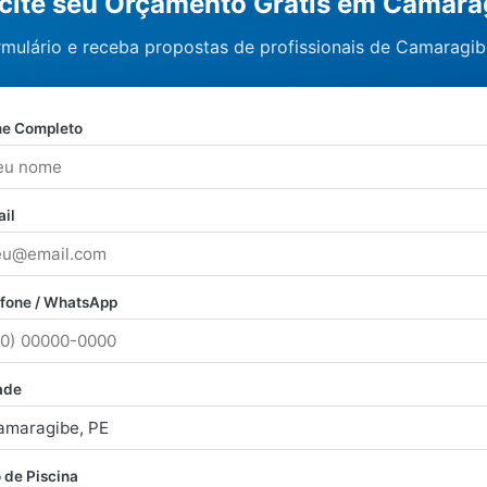
icite seu Orçamento Grátis em Camara
rmulário e receba propostas de profissionais de Camaragi
e Completo
il
efone / WhatsApp
ade
 de Piscina