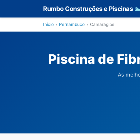
Rumbo Construções e Piscinas

Início
›
Pernambuco
›
Camaragibe
Piscina de Fi
As melho