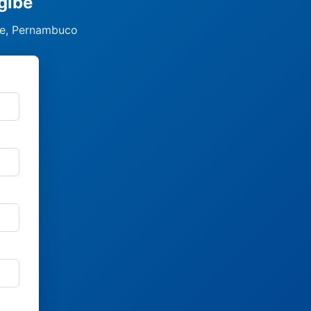
gibe
be, Pernambuco