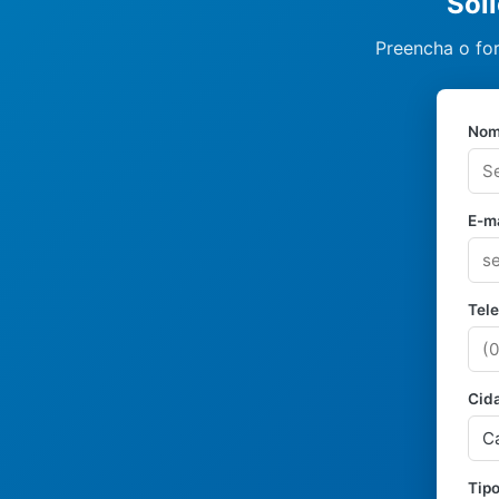
Sol
Preencha o fo
Nom
E-ma
Tel
Cid
Tipo