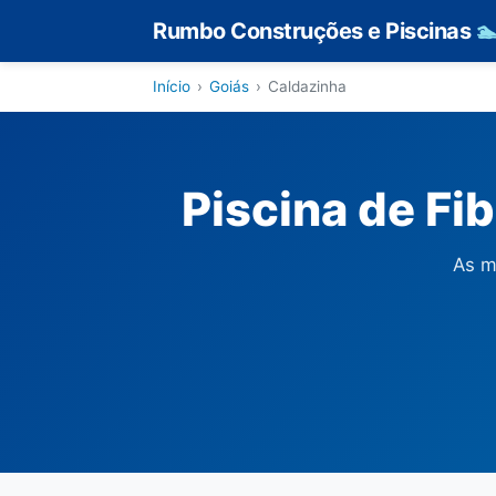
Rumbo Construções e Piscinas

Início
›
Goiás
›
Caldazinha
Piscina de Fi
As m