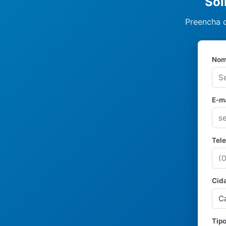
Sol
Preencha o
Nom
E-ma
Tel
Cid
Tipo