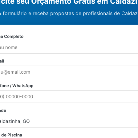
icite seu Orçamento Grátis em Caldaz
 formulário e receba propostas de profissionais de Caldaz
e Completo
il
efone / WhatsApp
ade
 de Piscina