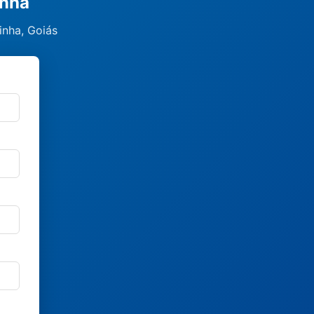
inha
inha, Goiás