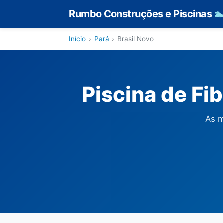
Rumbo Construções e Piscinas

Início
›
Pará
›
Brasil Novo
Piscina de Fi
As m