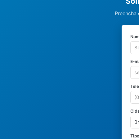
Sol
Preencha o
Nom
E-ma
Tel
Cid
Tipo