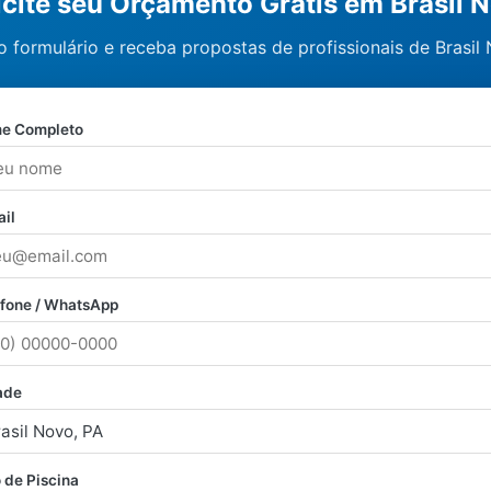
icite seu Orçamento Grátis em Brasil 
 formulário e receba propostas de profissionais de Brasil
e Completo
il
efone / WhatsApp
ade
 de Piscina