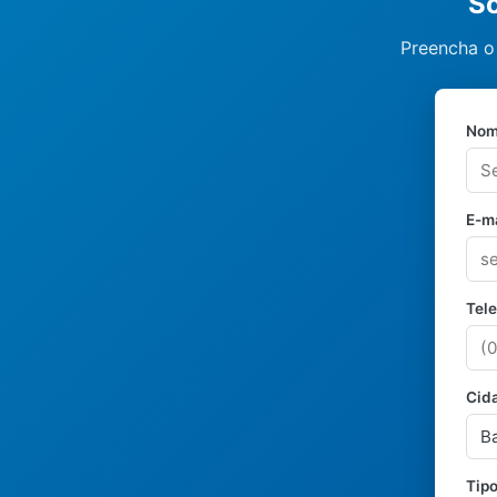
So
Preencha o 
Nom
E-ma
Tel
Cid
Tipo