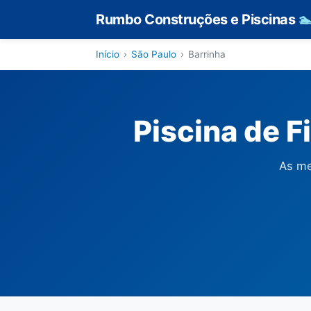
Rumbo Construções e Piscinas

Início
›
São Paulo
›
Barrinha
Piscina de F
As me