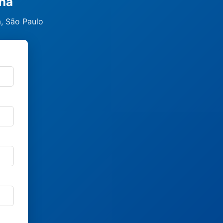
nha
a, São Paulo