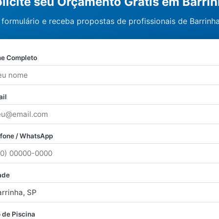
licite seu Orçamento Grátis em Barri
formulário e receba propostas de profissionais de Barrinh
e Completo
il
efone / WhatsApp
ade
 de Piscina