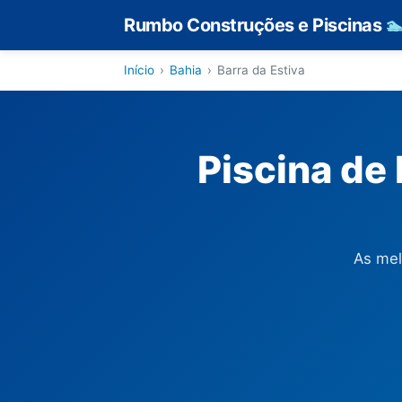
Rumbo Construções e Piscinas

Início
›
Bahia
›
Barra da Estiva
Piscina de 
As mel