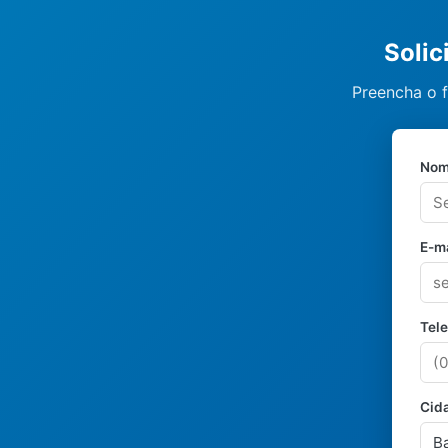
Solic
Preencha o f
Nom
E-ma
Tel
Cid