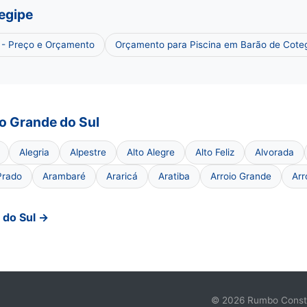
egipe
 - Preço e Orçamento
Orçamento para Piscina em Barão de Cote
o Grande do Sul
Alegria
Alpestre
Alto Alegre
Alto Feliz
Alvorada
Prado
Arambaré
Araricá
Aratiba
Arroio Grande
Arr
 do Sul →
© 2026 Rumbo Constru