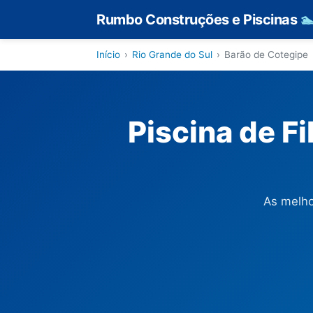
Rumbo Construções e Piscinas

Início
›
Rio Grande do Sul
›
Barão de Cotegipe
Piscina de F
As melho