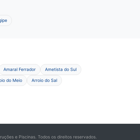
gipe
Amaral Ferrador
Ametista do Sul
oio do Meio
Arroio do Sal
ções e Piscinas. Todos os direitos reservados.