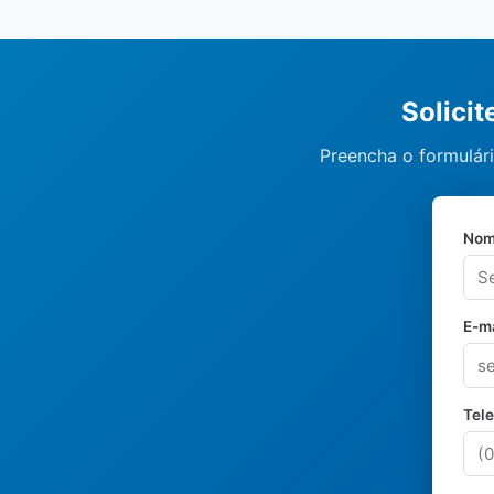
Solici
Preencha o formulári
Nom
E-ma
Tel