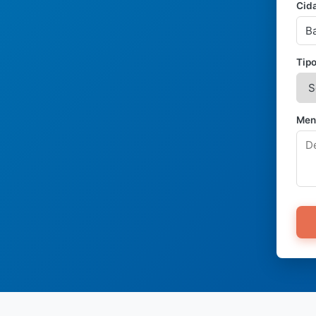
Cid
Tipo
Men