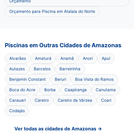
Orçamento
Orçamento para Piscina em Atalaia do Norte
Piscinas em Outras Cidades de Amazonas
Alvarães
Amaturá
Anamã
Anori
Apuí
Autazes
Barcelos
Barreirinha
Benjamin Constant
Beruri
Boa Vista do Ramos
Boca do Acre
Borba
Caapiranga
Canutama
Carauari
Careiro
Careiro da Várzea
Coari
Codajás
Ver todas as cidades de Amazonas →