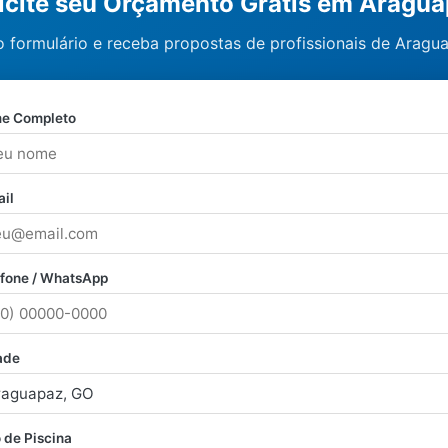
icite seu Orçamento Grátis em Aragu
 formulário e receba propostas de profissionais de Aragu
e Completo
il
efone / WhatsApp
ade
 de Piscina