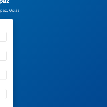
apaz
apaz, Goiás