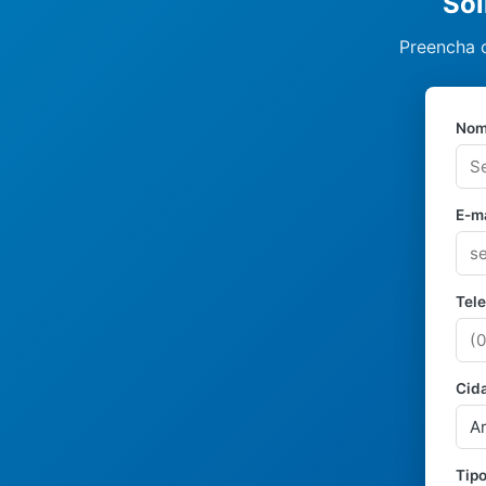
Sol
Preencha o
Nom
E-ma
Tel
Cid
Tipo