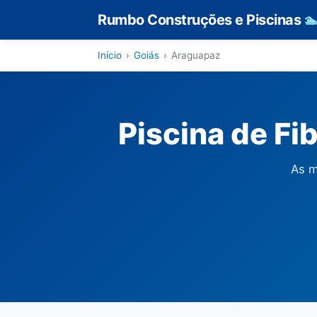
Rumbo Construções e Piscinas

Início
›
Goiás
›
Araguapaz
Piscina de Fi
As m