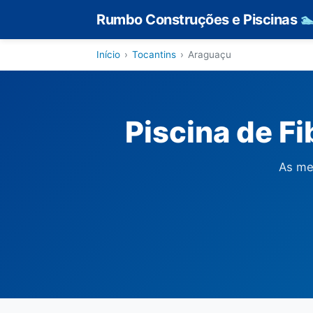
Rumbo Construções e Piscinas

Início
›
Tocantins
›
Araguaçu
Piscina de F
As me