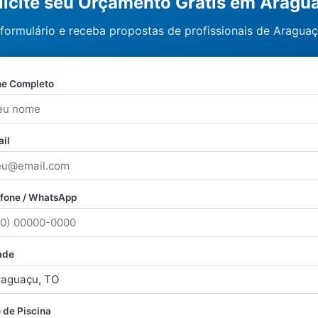
licite seu Orçamento Grátis em Aragu
formulário e receba propostas de profissionais de Araguaç
e Completo
il
efone / WhatsApp
ade
 de Piscina