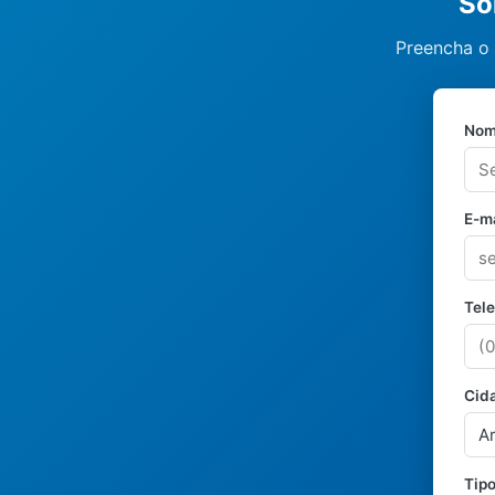
So
Preencha o 
Nom
E-ma
Tel
Cid
Tipo