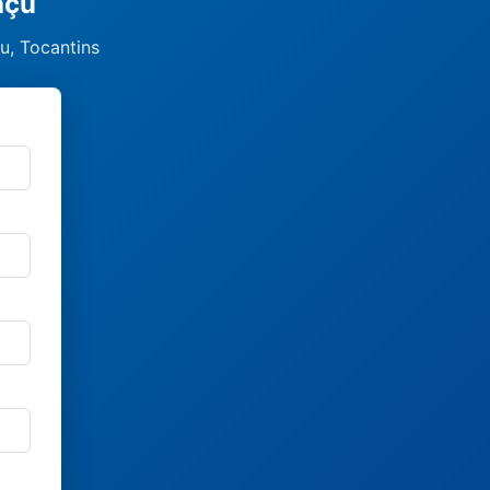
açu
u, Tocantins