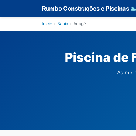
Rumbo Construções e Piscinas

Início
›
Bahia
›
Anagé
Piscina de 
As melh