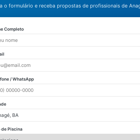
a o formulário e receba propostas de profissionais de Anag
e Completo
il
efone / WhatsApp
ade
 de Piscina