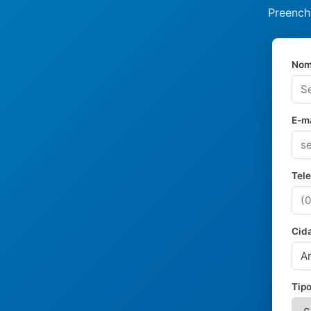
Preench
Nom
E-ma
Tel
Cid
Tipo