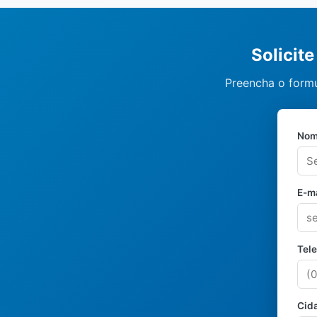
Solicit
Preencha o formu
Nom
E-ma
Tel
Cid