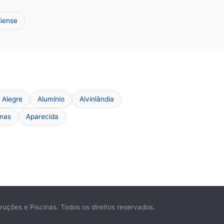
liense
o Alegre
Alumínio
Alvinlândia
mas
Aparecida
ções e Piscinas. Todos os direitos reservados.