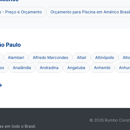
e - Preço e Orçamento
Orçamento para Piscina em Américo Brasi
ão Paulo
Alambari
Alfredo Marcondes
Altair
Altinópolis
Alt
os
Analândia
Andradina
Angatuba
Anhembi
Anhu
→
© 2026 Rumbo Constru
s em todo o Brasil.