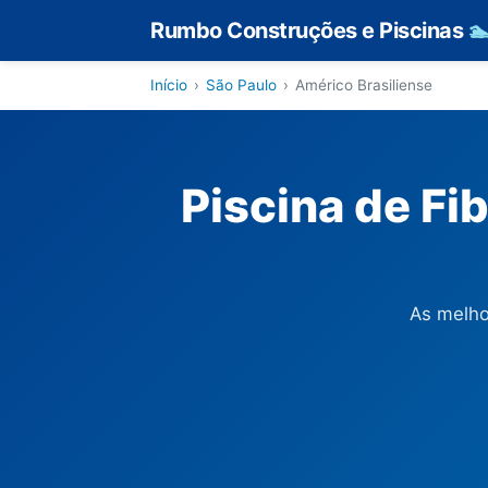
Rumbo Construções e Piscinas

Início
›
São Paulo
›
Américo Brasiliense
Piscina de Fi
As melho