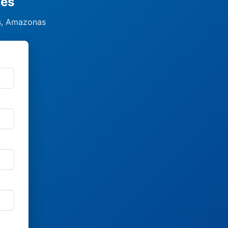
ães
es, Amazonas