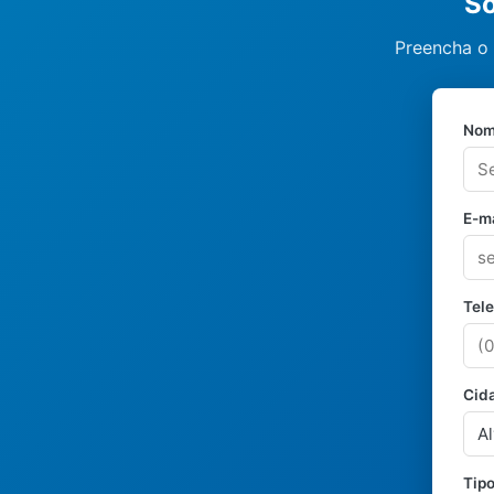
So
Preencha o 
Nom
E-ma
Tel
Cid
Tipo