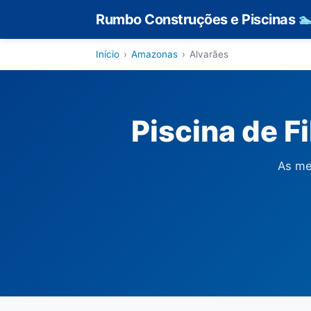
Rumbo Construções e Piscinas

Início
›
Amazonas
›
Alvarães
Piscina de F
As me