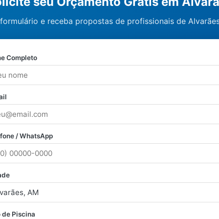
licite seu Orçamento Grátis em Alvar
formulário e receba propostas de profissionais de Alvarã
e Completo
il
efone / WhatsApp
ade
 de Piscina