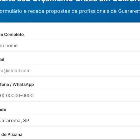
ormulário e receba propostas de profissionais de Guarare
e Completo
il
efone / WhatsApp
ade
 de Piscina