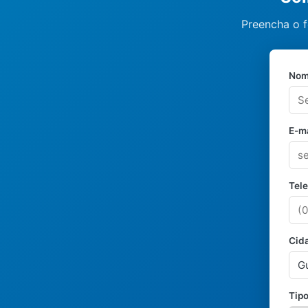
Preencha o f
Nom
E-ma
Tel
Cid
Tipo