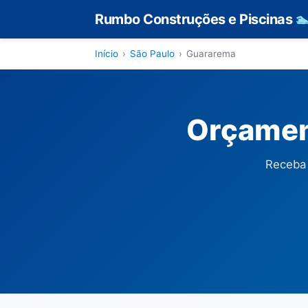
Rumbo Construções e Piscinas

Início
›
São Paulo
›
Guararema
Orçamen
Receba 