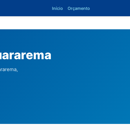
Início
Orçamento
uararema
ararema,