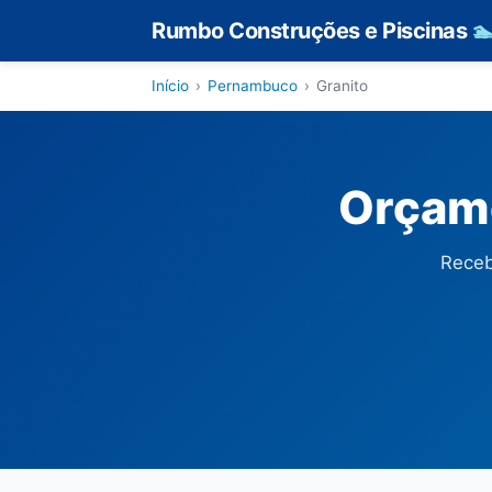
Rumbo Construções e Piscinas

Início
›
Pernambuco
›
Granito
Orçame
Receb