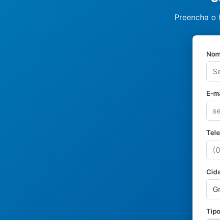
Preencha o 
Nom
E-ma
Tel
Cid
Tipo