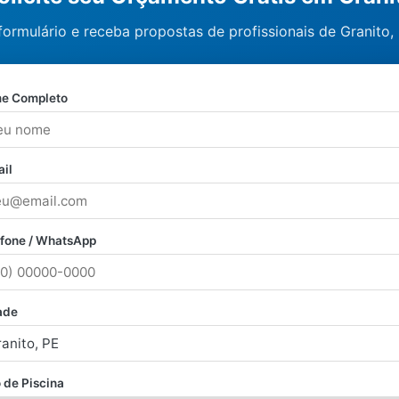
formulário e receba propostas de profissionais de Granito
e Completo
il
efone / WhatsApp
ade
 de Piscina