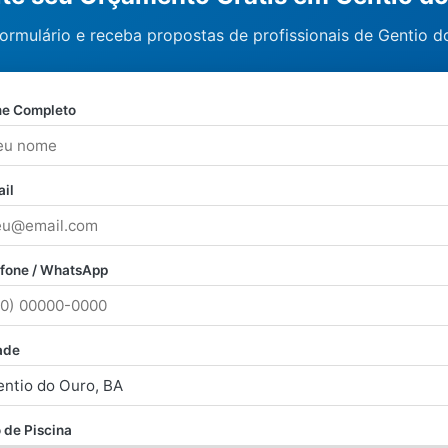
ormulário e receba propostas de profissionais de Gentio d
e Completo
il
efone / WhatsApp
ade
 de Piscina