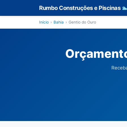
Rumbo Construções e Piscinas

Início
›
Bahia
›
Gentio do Ouro
Orçamento
Receba