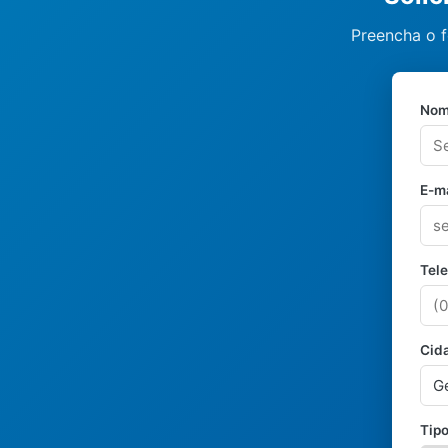
Preencha o f
Nom
E-ma
Tel
Cid
Tipo