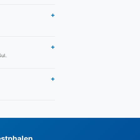
ul.
estphalen