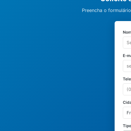
Preencha o formulário
Nom
E-ma
Tel
Cid
Tipo