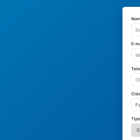
Nom
E-ma
Tel
Cid
Tipo