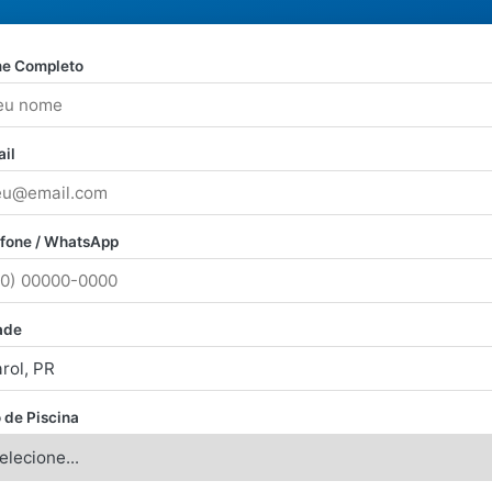
e Completo
il
efone / WhatsApp
ade
 de Piscina