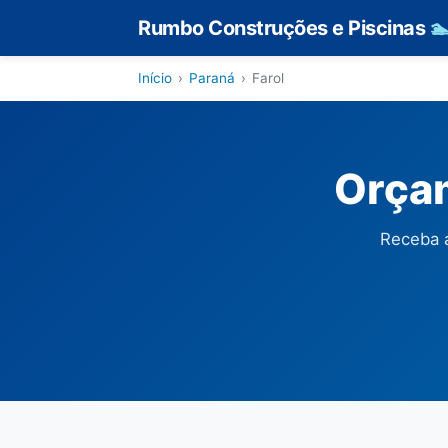
Rumbo Construções e Piscinas

Início
›
Paraná
›
Farol
Orçam
Receba a