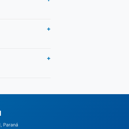
l
l, Paraná