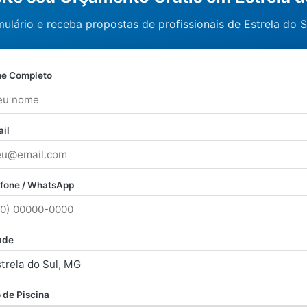
ulário e receba propostas de profissionais de Estrela do S
e Completo
il
efone / WhatsApp
ade
 de Piscina