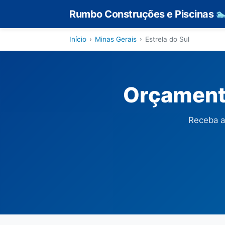
Rumbo Construções e Piscinas

Início
›
Minas Gerais
›
Estrela do Sul
Orçamento
Receba a