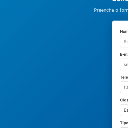
Preencha o form
Nom
E-ma
Tel
Cid
Tipo