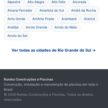
Alpestre
Alto Alegre
Alto Feliz
Alvorada
Amaral Ferrador
Ametista do Sul
André da Rocha
Anta Gorda
Antônio Prado
Arambaré
Araricá
Aratiba
Arroio Grande
Arroio do Meio
Arroio do Sal
Ver todas as cidades de Rio Grande do Sul →
Rumbo Construções e Piscinas
Construção, instalação e manutenção de piscinas em todo o
Brasil.
© 2026 Rumbo Construções e Piscinas. Todos os direitos
reservados.