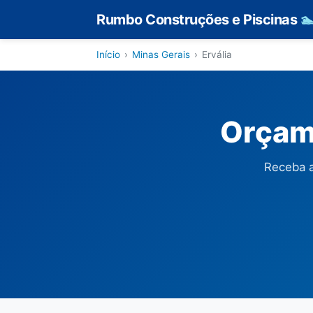
Rumbo Construções e Piscinas

Início
›
Minas Gerais
›
Ervália
Orçame
Receba a