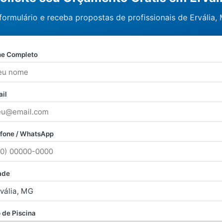
formulário e receba propostas de profissionais de Ervália, 
e Completo
il
efone / WhatsApp
ade
 de Piscina