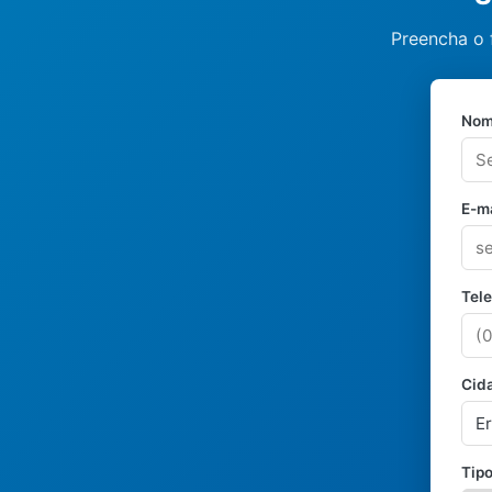
Preencha o 
Nom
E-ma
Tel
Cid
Tipo