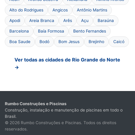
Alto do Rodrigues
Angicos
Antônio Martins
Apodi
Areia Branca
Arês
Açu
Baraúna
Barcelona
Baía Formosa
Bento Fernandes
Boa Saude
Bodó
Bom Jesus
Brejinho
Caicó
Ver todas as cidades de Rio Grande do Norte
→
Rumbo Construções e Piscinas
Construção, instalação e manutenção de piscinas em todo o
Brasil.
© 2026 Rumbo Construções e Piscinas. Todos os direitos
reservados.