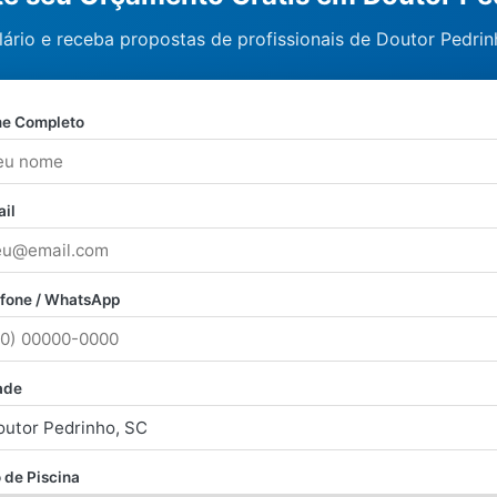
ário e receba propostas de profissionais de Doutor Pedrin
e Completo
il
efone / WhatsApp
ade
 de Piscina