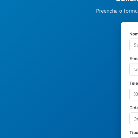
Preencha o formul
Nom
E-ma
Tel
Cid
Tipo