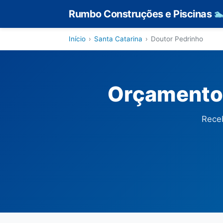
Rumbo Construções e Piscinas

Início
›
Santa Catarina
›
Doutor Pedrinho
Orçamento 
Receb