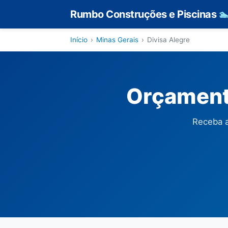
Rumbo Construções e Piscinas

Início
›
Minas Gerais
›
Divisa Alegre
Orçamento
Receba a