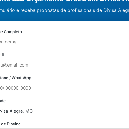
ulário e receba propostas de profissionais de Divisa Aleg
e Completo
il
efone / WhatsApp
ade
 de Piscina