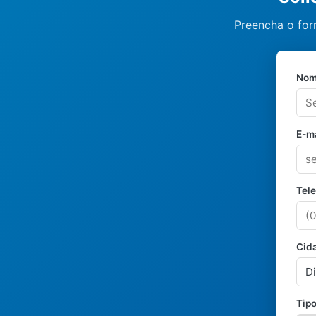
Preencha o form
Nom
E-ma
Tel
Cid
Tipo