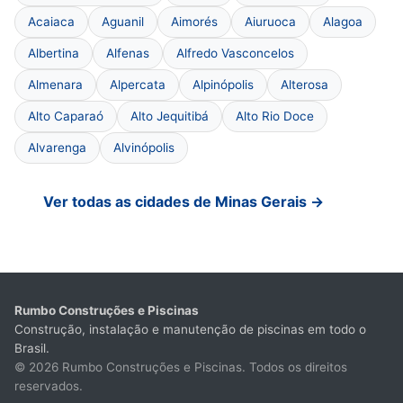
Acaiaca
Aguanil
Aimorés
Aiuruoca
Alagoa
Albertina
Alfenas
Alfredo Vasconcelos
Almenara
Alpercata
Alpinópolis
Alterosa
Alto Caparaó
Alto Jequitibá
Alto Rio Doce
Alvarenga
Alvinópolis
Ver todas as cidades de Minas Gerais →
Rumbo Construções e Piscinas
Construção, instalação e manutenção de piscinas em todo o
Brasil.
© 2026 Rumbo Construções e Piscinas. Todos os direitos
reservados.