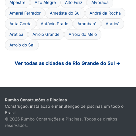
Alpestre
Alto Alegre
Alto Feliz
Alvorada
Amaral Ferrador
Ametista do Sul
André da Rocha
Anta Gorda
Antônio Prado
Arambaré
Araricá
Aratiba
Arroio Grande
Arroio do Meio
Arroio do Sal
Ver todas as cidades de Rio Grande do Sul →
Rumbo Construções e Piscinas
Construção, instalação e manutenção de piscinas em todo o
Brasil.
© 2026 Rumbo Construções e Piscinas. Todos os direitos
reservados.