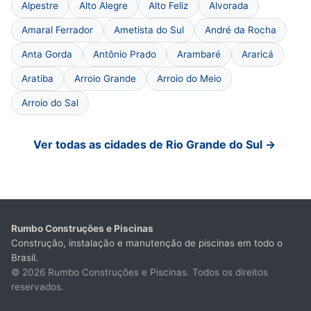
Alpestre
Alto Alegre
Alto Feliz
Alvorada
Amaral Ferrador
Ametista do Sul
André da Rocha
Anta Gorda
Antônio Prado
Arambaré
Araricá
Aratiba
Arroio Grande
Arroio do Meio
Arroio do Sal
Ver todas as cidades de Rio Grande do Sul →
Rumbo Construções e Piscinas
Construção, instalação e manutenção de piscinas em todo o
Brasil.
© 2026 Rumbo Construções e Piscinas. Todos os direitos
reservados.