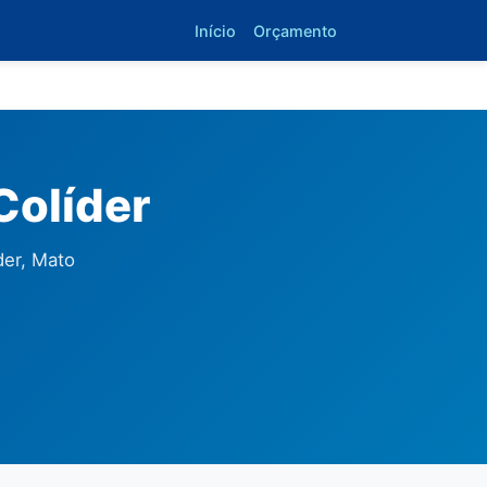
Início
Orçamento
Colíder
der, Mato