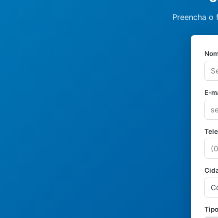
Preencha o 
Nom
E-ma
Tel
Cid
Tipo