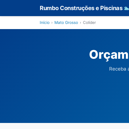
Rumbo Construções e Piscinas

Início
›
Mato Grosso
›
Colíder
Orçame
Receba a