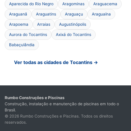
Aparecida do Rio Negro
Aragominas
Araguacema
Araguanã
Araguatins
Araguaçu
Araguaína
Arapoema
Arraias
Augustinópolis
Aurora do Tocantins
Axixá do Tocantins
Babaçulândia
Ver todas as cidades de Tocantins →
Rumbo Construções e Piscinas
Construção, instalação e manutenção de piscinas em todo o
Brasil.
© 2026 Rumbo Construções e Piscinas. Todos os direitos
reservados.