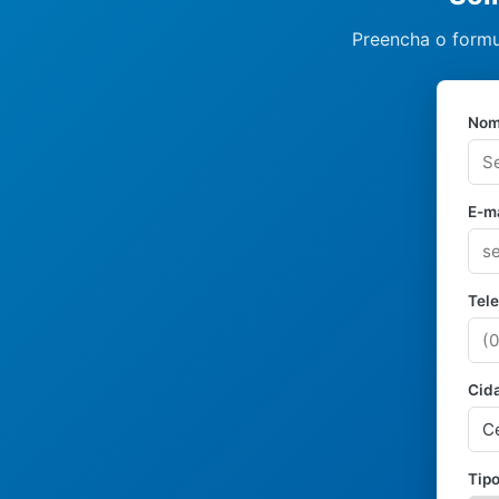
Preencha o formu
Nom
E-ma
Tel
Cid
Tipo