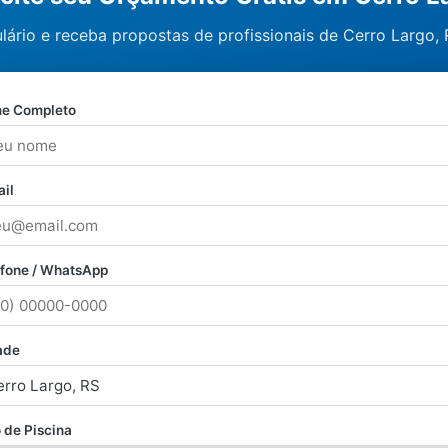
lário e receba propostas de profissionais de Cerro Largo, 
e Completo
il
efone / WhatsApp
ade
 de Piscina