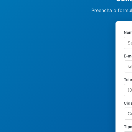
Preencha o formul
Nom
E-ma
Tel
Cid
Tipo