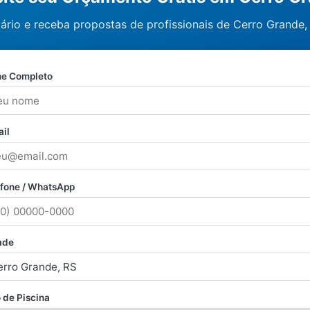
ário e receba propostas de profissionais de Cerro Grande,
e Completo
il
efone / WhatsApp
ade
 de Piscina