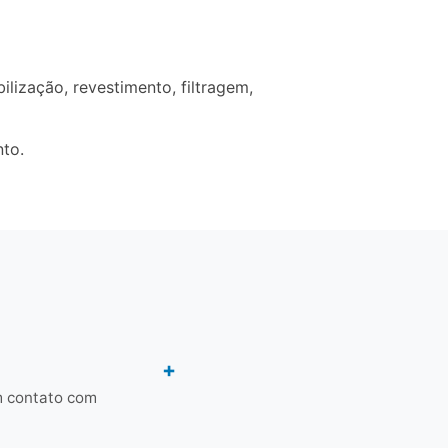
ização, revestimento, filtragem,
nto.
m contato com