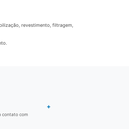
ização, revestimento, filtragem,
nto.
m contato com