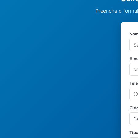
Preencha o formul
Nom
E-ma
Tel
Cid
Tipo