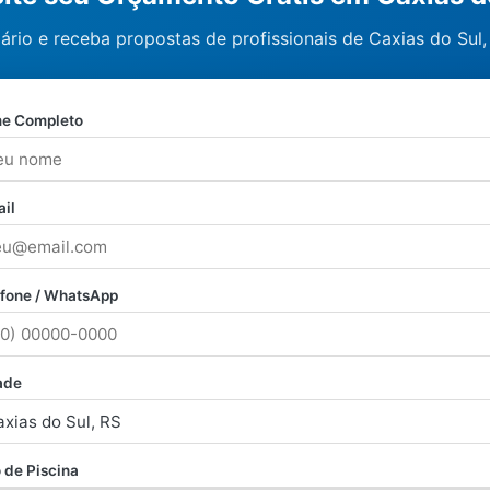
ário e receba propostas de profissionais de Caxias do Sul,
e Completo
il
efone / WhatsApp
ade
 de Piscina