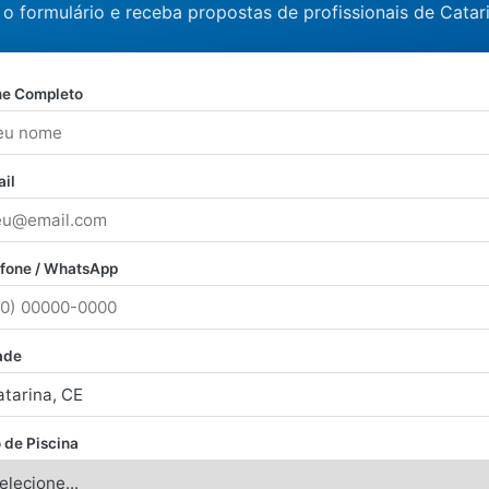
o formulário e receba propostas de profissionais de Catar
e Completo
il
efone / WhatsApp
ade
 de Piscina