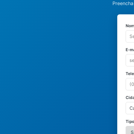
Preencha 
Nom
E-ma
Tel
Cid
Tipo