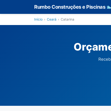
Rumbo Construções e Piscinas

Início
›
Ceará
›
Catarina
Orçame
Receba