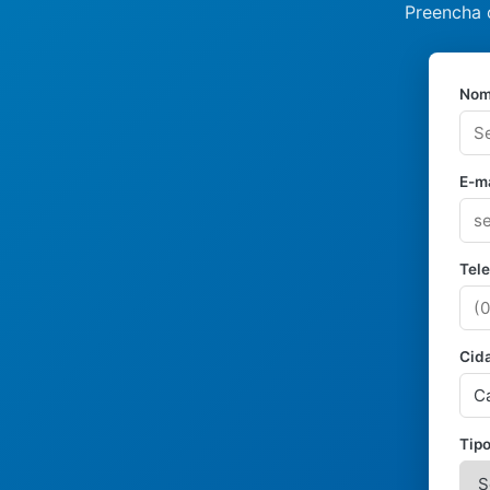
Preencha 
Nom
E-ma
Tel
Cid
Tipo