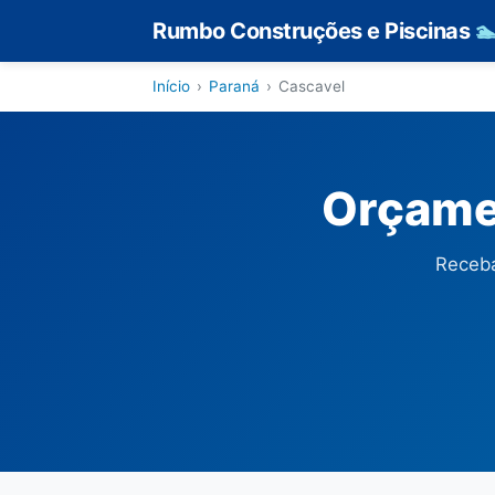
Rumbo Construções e Piscinas

Início
›
Paraná
›
Cascavel
Orçamen
Receba