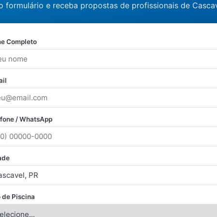
o formulário e receba propostas de profissionais de Cascav
e Completo
il
efone / WhatsApp
ade
 de Piscina